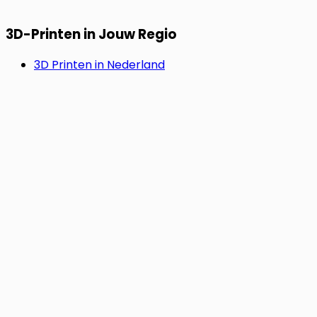
3D-Printen in Jouw Regio
3D Printen in Nederland
3D Printen in België
3D Printen in Duitsland
SNEL & ZORGELOOS.
Start Jouw Project Nu.
Upload je bestand en bereken direct je prijs. Geen 3D-
model? Laat ons het voor je ontwerpen. Wij regelen de
rest, van idee tot levering.