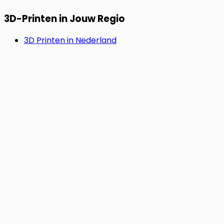
3D-Printen in Jouw Regio
3D Printen in Nederland
3D Printen in België
3D Printen in Duitsland
SNEL & ZORGELOOS.
Start Jouw Project Nu.
Upload je bestand en bereken direct je prijs. Geen 3D-
model? Laat ons het voor je ontwerpen. Wij regelen de
rest, van idee tot levering.