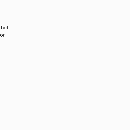
 het
oor