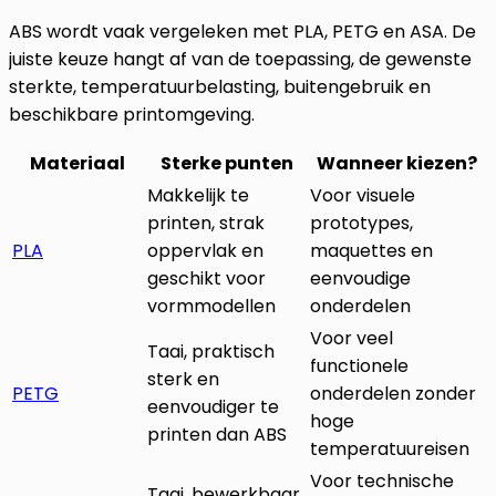
ABS wordt vaak vergeleken met PLA, PETG en ASA. De
juiste keuze hangt af van de toepassing, de gewenste
sterkte, temperatuurbelasting, buitengebruik en
beschikbare printomgeving.
Materiaal
Sterke punten
Wanneer kiezen?
Makkelijk te
Voor visuele
printen, strak
prototypes,
PLA
oppervlak en
maquettes en
geschikt voor
eenvoudige
vormmodellen
onderdelen
Voor veel
Taai, praktisch
functionele
sterk en
PETG
onderdelen zonder
eenvoudiger te
hoge
printen dan ABS
temperatuureisen
Voor technische
Taai, bewerkbaar