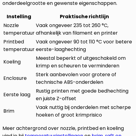
onderdeelgrootte en gewenste eigenschappen.
Instelling
Praktische richtlijn
Nozzle
Vaak ongeveer 235 tot 260 °C,
temperatuur
afhankelijk van filament en printer
Printbed
Vaak ongeveer 90 tot 110 °C voor betere
temperatuur
eerste-laaghechting
Meestal beperkt of uitgeschakeld om
Koeling
krimp en scheuren te verminderen
Sterk aanbevolen voor grotere of
Enclosure
technische ABS-onderdelen
Rustig printen met goede bedhechting
Eerste laag
en juiste Z-offset
Vaak nuttig bij onderdelen met scherpe
Brim
hoeken of groot krimprisico
Meer achtergrond over nozzle, printbed en koeling
vind je bij
temperatuurinstellingen
en
brim, raft en