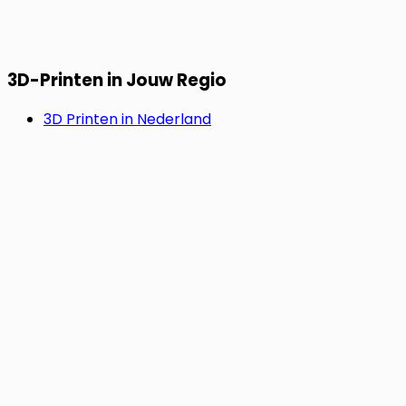
3D-Printen in Jouw Regio
3D Printen in Nederland
3D Printen in België
3D Printen in Duitsland
SNEL & ZORGELOOS.
Start Jouw Project Nu.
Upload je bestand en bereken direct je prijs. Geen 3D-