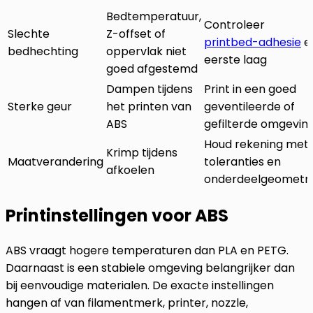
Bedtemperatuur,
Controleer
Slechte
Z-offset of
printbed-adhesie
e
bedhechting
oppervlak niet
eerste laag
goed afgestemd
Dampen tijdens
Print in een goed
Sterke geur
het printen van
geventileerde of
ABS
gefilterde omgevin
Houd rekening met
Krimp tijdens
Maatverandering
toleranties en
afkoelen
onderdeelgeometri
Printinstellingen voor ABS
ABS vraagt hogere temperaturen dan PLA en PETG.
Daarnaast is een stabiele omgeving belangrijker dan
bij eenvoudige materialen. De exacte instellingen
hangen af van filamentmerk, printer, nozzle,