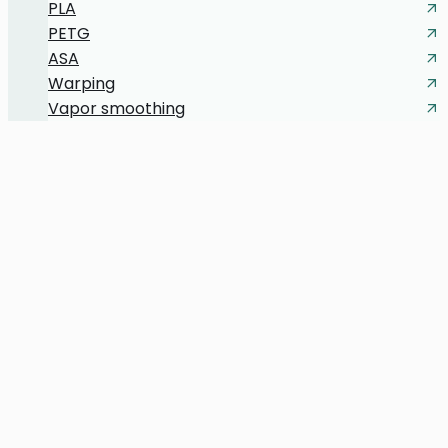
PLA
PETG
ASA
Warping
Vapor smoothing