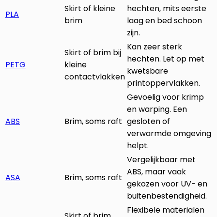
Skirt of kleine
hechten, mits eerste
PLA
brim
laag en bed schoon
zijn.
Kan zeer sterk
Skirt of brim bij
hechten. Let op met
PETG
kleine
kwetsbare
contactvlakken
printoppervlakken.
Gevoelig voor krimp
en warping. Een
ABS
Brim, soms raft
gesloten of
verwarmde omgeving
helpt.
Vergelijkbaar met
ABS, maar vaak
ASA
Brim, soms raft
gekozen voor UV- en
buitenbestendigheid.
Flexibele materialen
Skirt of brim