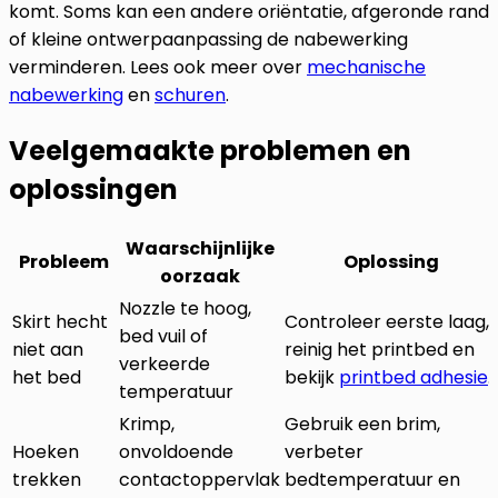
komt. Soms kan een andere oriëntatie, afgeronde rand
of kleine ontwerpaanpassing de nabewerking
verminderen. Lees ook meer over
mechanische
nabewerking
en
schuren
.
Veelgemaakte problemen en
oplossingen
Waarschijnlijke
Probleem
Oplossing
oorzaak
Nozzle te hoog,
Skirt hecht
Controleer eerste laag,
bed vuil of
niet aan
reinig het printbed en
verkeerde
het bed
bekijk
printbed adhesie
.
temperatuur
Krimp,
Gebruik een brim,
Hoeken
onvoldoende
verbeter
trekken
contactoppervlak
bedtemperatuur en