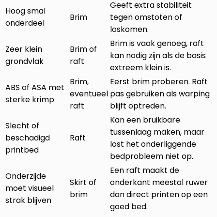
Geeft extra stabiliteit
Hoog smal
Brim
tegen omstoten of
onderdeel
loskomen.
Brim is vaak genoeg, raft
Zeer klein
Brim of
kan nodig zijn als de basis
grondvlak
raft
extreem klein is.
Brim,
Eerst brim proberen. Raft
ABS of ASA met
eventueel
pas gebruiken als warping
sterke krimp
raft
blijft optreden.
Kan een bruikbare
Slecht of
tussenlaag maken, maar
beschadigd
Raft
lost het onderliggende
printbed
bedprobleem niet op.
Een raft maakt de
Onderzijde
Skirt of
onderkant meestal ruwer
moet visueel
brim
dan direct printen op een
strak blijven
goed bed.