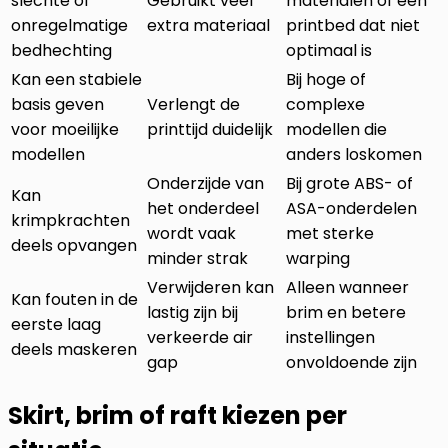
slechte of
Gebruikt veel
materialen of een
onregelmatige
extra materiaal
printbed dat niet
bedhechting
optimaal is
Kan een stabiele
Bij hoge of
basis geven
Verlengt de
complexe
voor moeilijke
printtijd duidelijk
modellen die
modellen
anders loskomen
Onderzijde van
Bij grote ABS- of
Kan
het onderdeel
ASA-onderdelen
krimpkrachten
wordt vaak
met sterke
deels opvangen
minder strak
warping
Verwijderen kan
Alleen wanneer
Kan fouten in de
lastig zijn bij
brim en betere
eerste laag
verkeerde air
instellingen
deels maskeren
gap
onvoldoende zijn
Skirt, brim of raft kiezen per