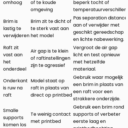
omhoog
of te koude
beperk tocht of
omgeving
temperatuurverschillen.
Pas separation distance
Brim is
Brim zit te dicht of
aan of verwijder met
lastig te
te sterk vast aan
geschikt gereedschap
verwijderen
het model
en lichte nabewerking.
Raft zit
Vergroot de air gap
Air gap is te klein
vast aan
licht en test opnieuw
of raftinstellingen
het
met hetzelfde
zijn te agressief
onderdeel
materiaal.
Gebruik waar mogelijk
Onderkant
Model staat op
een brim in plaats van
is ruw na
raft in plaats van
een raft voor een
raft
direct op printbed
strakkere onderzijde.
Gebruik een brim rond
Smalle
Te weinig contact
supports of verbeter
supports
met printbed
eerste laag en
komen los