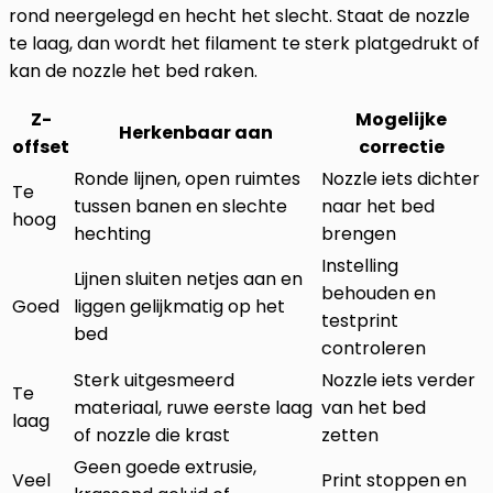
rond neergelegd en hecht het slecht. Staat de nozzle
te laag, dan wordt het filament te sterk platgedrukt of
kan de nozzle het bed raken.
Z-
Mogelijke
Herkenbaar aan
offset
correctie
Ronde lijnen, open ruimtes
Nozzle iets dichter
Te
tussen banen en slechte
naar het bed
hoog
hechting
brengen
Instelling
Lijnen sluiten netjes aan en
behouden en
Goed
liggen gelijkmatig op het
testprint
bed
controleren
Sterk uitgesmeerd
Nozzle iets verder
Te
materiaal, ruwe eerste laag
van het bed
laag
of nozzle die krast
zetten
Geen goede extrusie,
Veel
Print stoppen en