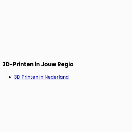
3D-Printen in Jouw Regio
3D Printen in Nederland
3D Printen in België
3D Printen in Duitsland
SNEL & ZORGELOOS.