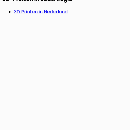
3D Printen in Nederland
3D Printen in België
3D Printen in Duitsland
SNEL & ZORGELOOS.
Start Jouw Project Nu.
Upload je bestand en bereken direct je prijs. Geen 3D-
model? Laat ons het voor je ontwerpen. Wij regelen de
rest, van idee tot levering.
Vraag Ontwerp Aan