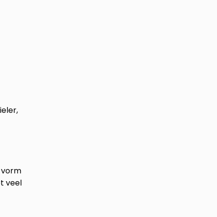
eler,
n vorm
t veel