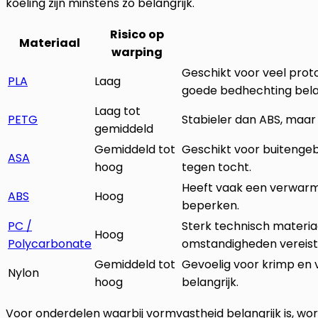
koeling zijn minstens zo belangrijk.
Risico op
Materiaal
warping
Geschikt voor veel proto
PLA
Laag
goede bedhechting belan
Laag tot
PETG
Stabieler dan ABS, maar 
gemiddeld
Gemiddeld tot
Geschikt voor buitenge
ASA
hoog
tegen tocht.
Heeft vaak een verwarm
ABS
Hoog
beperken.
PC /
Sterk technisch materi
Hoog
Polycarbonate
omstandigheden vereist
Gemiddeld tot
Gevoelig voor krimp en 
Nylon
hoog
belangrijk.
Voor onderdelen waarbij vormvastheid belangrijk is, wo