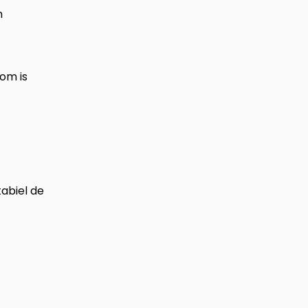
n
om is
tabiel de