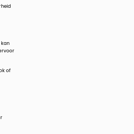
rheid
kan
ervoor
ok of
r