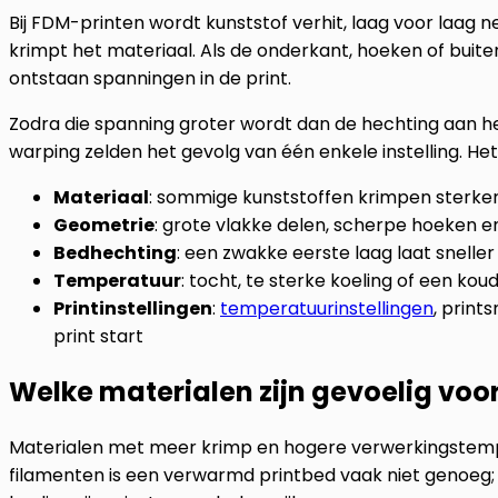
Bij FDM-printen wordt kunststof verhit, laag voor laag 
krimpt het materiaal. Als de onderkant, hoeken of buit
ontstaan spanningen in de print.
Zodra die spanning groter wordt dan de hechting aan he
warping zelden het gevolg van één enkele instelling. He
Materiaal
: sommige kunststoffen krimpen sterker 
Geometrie
: grote vlakke delen, scherpe hoeken 
Bedhechting
: een zwakke eerste laag laat snelle
Temperatuur
: tocht, te sterke koeling of een k
Printinstellingen
:
temperatuurinstellingen
, print
print start
Welke materialen zijn gevoelig voo
Materialen met meer krimp en hogere verwerkingstempe
filamenten is een verwarmd printbed vaak niet genoeg