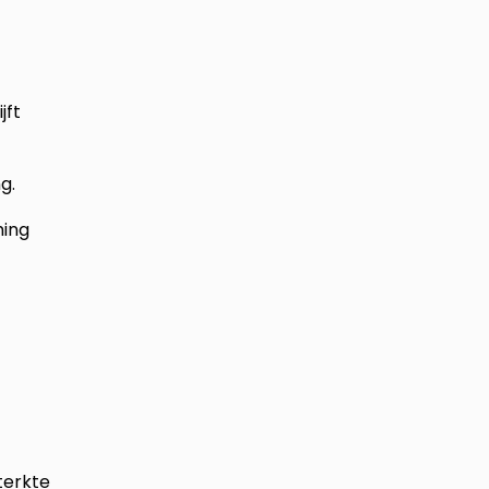
jft
g.
ming
terkte