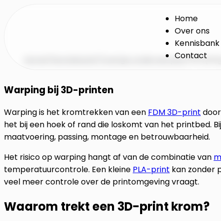
Home
Over ons
Kennisbank
Contact
Home
/
Kennisbank
/
Overige onderwerpen
/
Warping
Warping bij 3D-printen
Warping is het kromtrekken van een
FDM 3D-print
doord
het bij een hoek of rand die loskomt van het printbed. 
maatvoering, passing, montage en betrouwbaarheid.
Het risico op warping hangt af van de combinatie van
m
temperatuurcontrole. Een kleine
PLA-print
kan zonder p
veel meer controle over de printomgeving vraagt.
Waarom trekt een 3D-print krom?