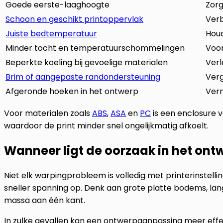
Goede eerste-laaghoogte
Zorg
Schoon en geschikt printoppervlak
Verb
Juiste bedtemperatuur
Houd
Minder tocht en temperatuurschommelingen
Voor
Beperkte koeling bij gevoelige materialen
Verl
Brim of aangepaste randondersteuning
Verg
Afgeronde hoeken in het ontwerp
Verm
Voor materialen zoals
ABS
,
ASA
en
PC
is een enclosure 
waardoor de print minder snel ongelijkmatig afkoelt.
Wanneer ligt de oorzaak in het ont
Niet elk warpingprobleem is volledig met printerinste
sneller spanning op. Denk aan grote platte bodems, la
massa aan één kant.
In zulke gevallen kan een ontwerpaanpassing meer effec