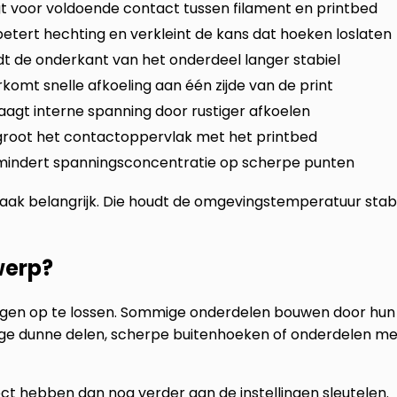
t voor voldoende contact tussen filament en printbed
etert hechting en verkleint de kans dat hoeken loslaten
t de onderkant van het onderdeel langer stabiel
komt snelle afkoeling aan één zijde van de print
aagt interne spanning door rustiger afkoelen
root het contactoppervlak met het printbed
indert spanningsconcentratie op scherpe punten
vaak belangrijk. Die houdt de omgevingstemperatuur stabi
werp?
llingen op te lossen. Sommige onderdelen bouwen door hu
nge dunne delen, scherpe buitenhoeken of onderdelen me
t hebben dan nog verder aan de instellingen sleutelen.