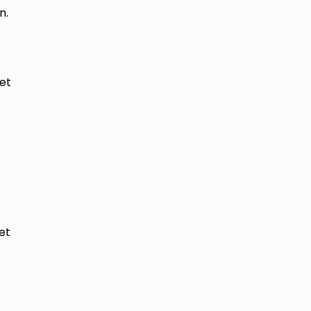
n.
iet
et