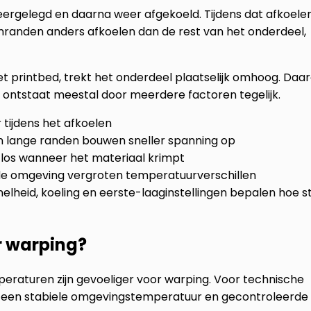
neergelegd en daarna weer afgekoeld. Tijdens dat afkoele
enranden anders afkoelen dan de rest van het onderdeel,
t printbed, trekt het onderdeel plaatselijk omhoog. Daar
t ontstaat meestal door meerdere factoren tegelijk.
tijdens het afkoelen
en lange randen bouwen sneller spanning op
r los wanneer het materiaal krimpt
oude omgeving vergroten temperatuurverschillen
snelheid, koeling en eerste-laaginstellingen bepalen hoe s
r warping?
raturen zijn gevoeliger voor warping. Voor technische
; een stabiele omgevingstemperatuur en gecontroleerde