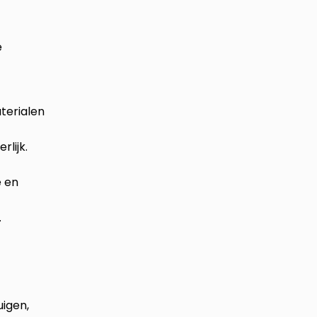
e
terialen
rlijk.
e en
.
uigen,