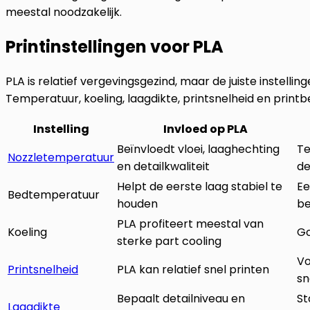
meestal noodzakelijk.
Printinstellingen voor PLA
PLA is relatief vergevingsgezind, maar de juiste instellin
Temperatuur, koeling, laagdikte, printsnelheid en prin
Instelling
Invloed op PLA
Beïnvloedt vloei, laaghechting
Te
Nozzletemperatuur
en detailkwaliteit
de
Helpt de eerste laag stabiel te
Ee
Bedtemperatuur
houden
be
PLA profiteert meestal van
Koeling
Go
sterke part cooling
Vo
Printsnelheid
PLA kan relatief snel printen
sn
Bepaalt detailniveau en
St
Laagdikte