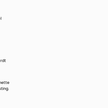
l
ordt
nette
ting.