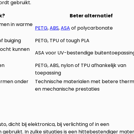
rdt gebruikt.
k?
Beter alternatief
rmen in warme
PETG
,
ABS
,
ASA
of polycarbonate
f buiging
PETG, TPU of tough PLA
vocht kunnen
ASA voor UV-bestendige buitentoepassin
en
PETG, ABS, nylon of TPU afhankelijk van
toepassing
vormen onder
Technische materialen met betere therm
en mechanische prestaties
 dicht bij elektronica, bij verlichting of in een
uikt. In zulke situaties is een hittebestendiger mater