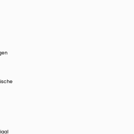
gen
ische
iaal