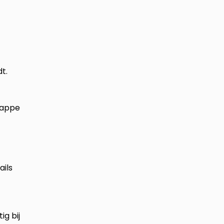
t.
lappe
ails
ig bij