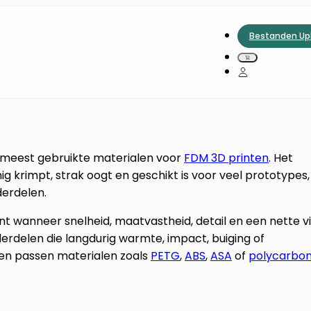
Bestanden Up
de meest gebruikte materialen voor
FDM 3D printen
. Het
g krimpt, strak oogt en geschikt is voor veel prototypes,
erdelen.
nt wanneer snelheid, maatvastheid, detail en een nette v
nderdelen die langdurig warmte, impact, buiging of
en passen materialen zoals
PETG
,
ABS
,
ASA
of
polycarbo