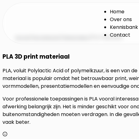
Home
Over ons
Kennisbank
Contact
Home
/
Kennisbank
/
Materialen
/
PLA Filament
PLA 3D print materiaal
PLA, voluit Polylactic Acid of polymelkzuur, is een van 
materiaal is populair omdat het betrouwbaar print, weini
vormmodellen, presentatiemodellen en eenvoudige ond
Voor professionele toepassingen is PLA vooral interessa
afwerking belangrijk zijn. Het is minder geschikt voor o
buitenomstandigheden moeten verdragen. In die gevall
vaak beter.