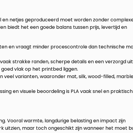
nel en netjes geproduceerd moet worden zonder complex
en biedt het een goede balans tussen prijs, levertijd en
inten en vraagt minder procescontrole dan technische ma
 vaak strakke randen, scherpe details en een verzorgd uite
ef goed vlak op het printbed liggen.
 in veel varianten, waaronder mat, silk, wood-filled, marbl
sing en visuele beoordeling is PLA vaak snel en praktisch
ing. Vooral warmte, langdurige belasting en impact zijn
k uitzien, maar toch ongeschikt zijn wanneer het moet b