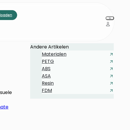
loaden
Andere Artikelen
Materialen
PETG
ABS
ASA
Resin
FDM
isuele
nate