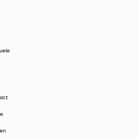
uele
pact
le
ten