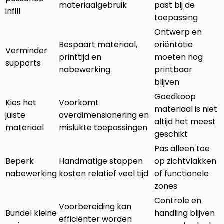
materiaalgebruik
past bij de
infill
toepassing
Ontwerp en
Bespaart materiaal,
oriëntatie
Verminder
printtijd en
moeten nog
supports
nabewerking
printbaar
blijven
Goedkoop
Kies het
Voorkomt
materiaal is niet
juiste
overdimensionering en
altijd het meest
materiaal
mislukte toepassingen
geschikt
Pas alleen toe
Beperk
Handmatige stappen
op zichtvlakken
nabewerking
kosten relatief veel tijd
of functionele
zones
Controle en
Voorbereiding kan
Bundel kleine
handling blijven
efficiënter worden