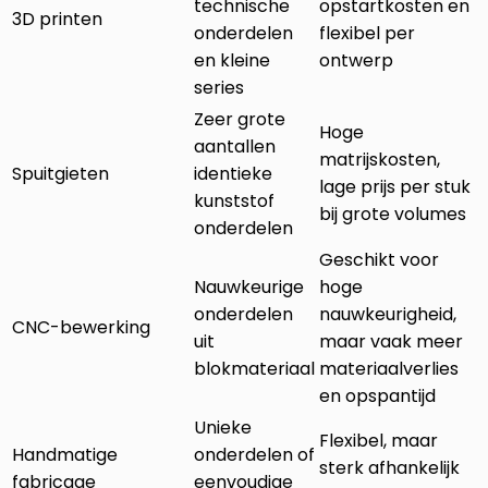
technische
opstartkosten en
3D printen
onderdelen
flexibel per
en kleine
ontwerp
series
Zeer grote
Hoge
aantallen
matrijskosten,
Spuitgieten
identieke
lage prijs per stuk
kunststof
bij grote volumes
onderdelen
Geschikt voor
Nauwkeurige
hoge
onderdelen
nauwkeurigheid,
CNC-bewerking
uit
maar vaak meer
blokmateriaal
materiaalverlies
en opspantijd
Unieke
Flexibel, maar
Handmatige
onderdelen of
sterk afhankelijk
fabricage
eenvoudige