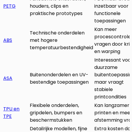
PETG
houders, clips en
inzetbaar voor
praktische prototypes
functionele
toepassingen
Kan meer
Technische onderdelen
procescontrole
ABS
met hogere
vragen door kr
temperatuurbestendigheid
en warping
Interessant voo
duurzame
Buitenonderdelen en UV-
buitentoepassin
ASA
bestendige toepassingen
maar vraagt
stabiele
printcondities
Flexibele onderdelen,
Kan langzamer
TPU en
gripdelen, bumpers en
printen en mee
TPE
beschermstukken
afstemming vr
Detailrijke modellen, fijne
Extra kosten do