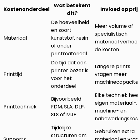
Wat betekent
Kostenonderdeel
Invloed op prij
dit?
De hoeveelheid
Meer volume of
en soort
specialistisch
Materiaal
kunststof, resin
materiaal verhoo
of ander
de kosten
printmateriaal
De tijd dat een
Langere prints
printer bezet is
Printtijd
vragen meer
voor het
machinecapacitei
onderdeel
Elke techniek heef
Bijvoorbeeld
eigen materiaal-,
Printtechniek
FDM, SLA, DLP,
machine- en
SLS of MJF
nabewerkingskos
Tijdelijke
Gebruiken extra
structuren om
Supports
materiaal en vrag