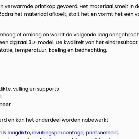
een verwarmde printkop gevoerd. Het materiaal smelt in d
odra het materiaal afkoelt, stolt het en vormt het een v
 omhoog of omlaag en wordt de volgende laag aangebrach
n digitaal 3D-model. De kwaliteit van het eindresultaat
ntatie, temperatuur, koeling en bedhechting.
ikte, vulling en supports
d
 neer
derd en kan het onderdeel worden nabewerkt
oals
laagdikte
,
invullingspercentage
,
printsnelheid
,