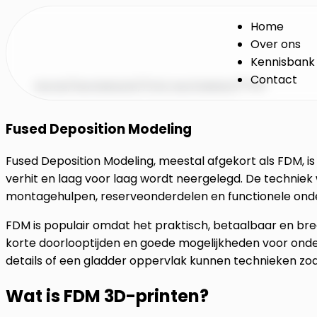
Home
Over ons
Kennisbank
Contact
Home
/
Kennisbank
/
Print technieken
/
FDM
Fused Deposition Modeling
Fused Deposition Modeling, meestal afgekort als FDM, i
verhit en laag voor laag wordt neergelegd. De techniek
montagehulpen, reserveonderdelen en functionele ond
FDM is populair omdat het praktisch, betaalbaar en bree
korte doorlooptijden en goede mogelijkheden voor onde
details of een gladder oppervlak kunnen technieken zo
Wat is FDM 3D-printen?