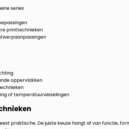
eine series
toepassingen
ere printtechnieken
 ontwerpaanpassingen
chting
unde oppervlakken
-technieken
ping of temperatuurwisselingen
echnieken
eest praktische. De juiste keuze hangt af van functie, for