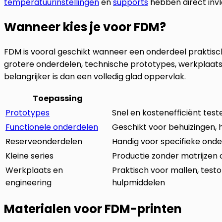
temperatuurinstellingen
en
supports
hebben direct invlo
Wanneer kies je voor FDM?
FDM is vooral geschikt wanneer een onderdeel praktisch, 
grotere onderdelen, technische prototypes, werkplaat
belangrijker is dan een volledig glad oppervlak.
Toepassing
Prototypes
Snel en kostenefficiënt test
Functionele onderdelen
Geschikt voor behuizingen, 
Reserveonderdelen
Handig voor specifieke onder
Kleine series
Productie zonder matrijzen
Werkplaats en
Praktisch voor mallen, tes
engineering
hulpmiddelen
Materialen voor FDM-printen