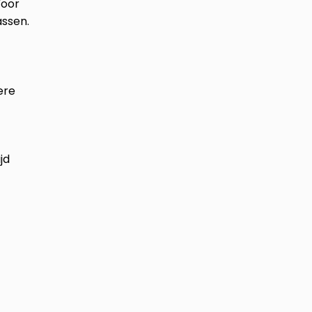
Voor
ssen.
ere
jd