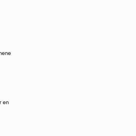
emene
r en