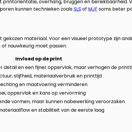
 printoriëntatie, overhang, bruggen en bereikbaarheid. 
poren kunnen technieken zoals
SLS
of
MJF
soms beter pa
et gekozen materiaal. Voor een visueel prototype zijn and
t of nauwkeurig moet passen.
Invloed op de print
 detail en een fijner oppervlak, maar verhogen de printti
tuur, stijfheid, materiaalverbruik en printtijd
, hechting en maatvoering verminderen
oei, oppervlak en kans op vervorming
gende vormen, maar kunnen nabewerking veroorzaken
ateriaalflow en stabiliteit van de eerste laag