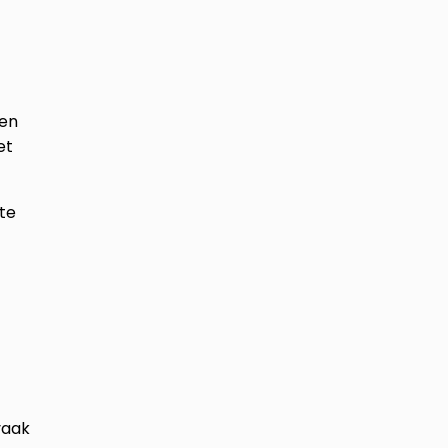
ken
et
te
vaak