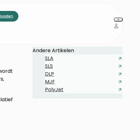
loaden
Andere Artikelen
SLA
SLS
 wordt
DLP
s,
MJF
PolyJet
latief