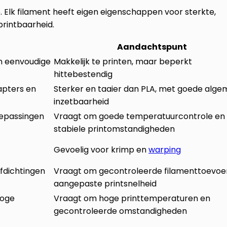
 Elk filament heeft eigen eigenschappen voor sterkte,
 printbaarheid.
Aandachtspunt
n eenvoudige
Makkelijk te printen, maar beperkt
hittebestendig
apters en
Sterker en taaier dan PLA, met goede alg
inzetbaarheid
oepassingen
Vraagt om goede temperatuurcontrole en
stabiele printomstandigheden
Gevoelig voor krimp en
warping
afdichtingen
Vraagt om gecontroleerde filamenttoevoe
aangepaste printsnelheid
hoge
Vraagt om hoge printtemperaturen en
gecontroleerde omstandigheden