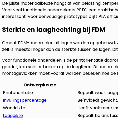
De juiste materiaalkeuze hangt af van belasting, tempe
Voor veel functionele onderdelen is PETG een praktisc
interessant. Voor eenvoudige prototypes blijft PLA effi
Sterkte en laaghechting bij FDM
Omdat FDM-onderdelen uit lagen worden opgebouwd, zijn z
zelf is meestal hoger dan de sterkte tussen de lagen. D
Voor functionele onderdelen is de printoriëntatie daaro
geprint, kan sneller breken op de laaglijnen. Bij onderd
montagevlakken moet vooraf worden bekeken hoe de k
Ontwerpkeuze
Printoriëntatie
Bepaalt waar laagl
Invullingspercentage
Beïnvloedt gewicht, p
Wanddikte
Heeft vaak meer invl
Laagdikte
Bepaalt balans tuss