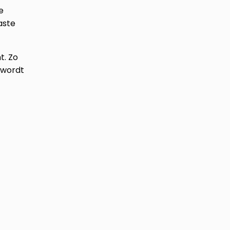
e
aste
t. Zo
 wordt