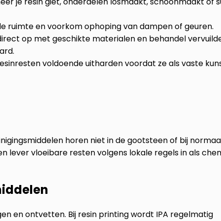
nneer je resin giet, onderdelen losmaakt, schoonmaakt of 
rde ruimte en voorkom ophoping van dampen of geuren.
direct op met geschikte materialen en behandel vervuild
ard.
n resinresten voldoende uitharden voordat ze als vaste kun
inigingsmiddelen horen niet in de gootsteen of bij normaa
en lever vloeibare resten volgens lokale regels in als che
middelen
n en ontvetten. Bij resin printing wordt IPA regelmatig