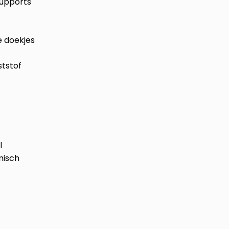
supports
e doekjes
ststof
l
misch