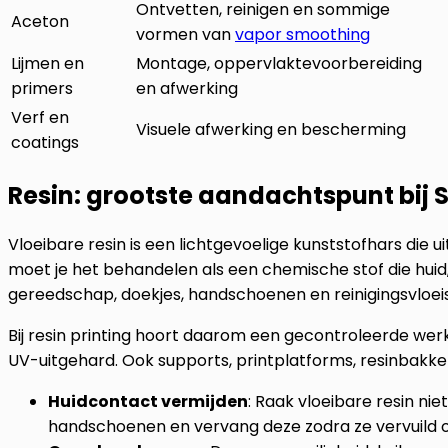
Ontvetten, reinigen en sommige
Aceton
vormen van
vapor smoothing
Lijmen en
Montage, oppervlaktevoorbereiding
primers
en afwerking
Verf en
Visuele afwerking en bescherming
coatings
Resin: grootste aandachtspunt bij 
Vloeibare resin is een lichtgevoelige kunststofhars die ui
moet je het behandelen als een chemische stof die huid,
gereedschap, doekjes, handschoenen en reinigingsvloeist
Bij resin printing hoort daarom een gecontroleerde w
UV-uitgehard. Ook supports, printplatforms, resinbakk
Huidcontact vermijden
: Raak vloeibare resin n
handschoenen en vervang deze zodra ze vervuild of