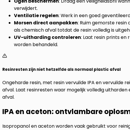
Ogen beschermen
: Draag een veiligheidsbril wa
verwijdert.
Ventilatie regelen
: Werk in een goed geventilee
Morsen direct aanpakken
: Ruim gemorste resin 
als chemisch afval totdat de resin volledig is uitgeh
UV-uitharding controleren
: Laat resin prints e
worden behandeld.
Resinresten zijn niet hetzelfde als normaal plastic afval
Ongeharde resin, met resin vervuilde IPA en vervuilde re
afval. Laat resinresten waar mogelijk volledig uitharden 
afval.
IPA en aceton: ontvlambare oplos
Isopropanol en aceton worden vaak gebruikt voor reinige