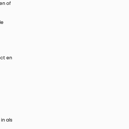
en of
de
ect en
in als