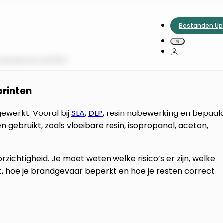
Bestanden Up
hemische stoffen
printen
gewerkt. Vooral bij
SLA
,
DLP
, resin nabewerking en bepaal
ebruikt, zoals vloeibare resin, isopropanol, aceton,
ichtigheid. Je moet weten welke risico’s er zijn, welke
elt, hoe je brandgevaar beperkt en hoe je resten correct