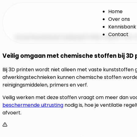
Home
Over ons
Kennisbank
Contact
Home
/
Kennisbank
/
Veiligheid
/
Veilig omgaan met c
Veilig omgaan met chemische stoffen bij 3D 
Bij 3D printen wordt niet alleen met vaste kunststoffen 
afwerkingstechnieken kunnen chemische stoffen worden g
reinigingsmiddelen, primers en verf.
Veilig werken met deze stoffen vraagt om meer dan voorz
beschermende uitrusting
nodig is, hoe je ventilatie reg
afvoert.