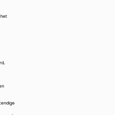
 het
rd,
en
stendige