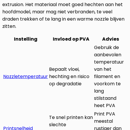
extrusion. Het materiaal moet goed hechten aan het
hoofdmodel, maar mag niet verbranden, te veel
draden trekken of te lang in een warme nozzle blijven
zitten.
Instelling
Invloed op PVA
Advies
Gebruik de
aanbevolen
temperatuur
Bepaalt vloei,
van het
Nozzletemperatuur
hechting en risico
filament en
op degradatie
voorkom te
lang
stilstaand
heet PVA
Print PVA
Te snel printen kan
meestal
slechte
Printsnelheid
rustiger dan