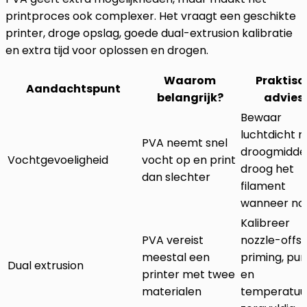
printproces ook complexer. Het vraagt een geschikte
printer, droge opslag, goede dual-extrusion kalibratie
en extra tijd voor oplossen en drogen.
Waarom
Praktisc
Aandachtspunt
belangrijk?
advies
Bewaar
luchtdicht 
PVA neemt snel
droogmidde
Vochtgevoeligheid
vocht op en print
droog het
dan slechter
filament
wanneer no
Kalibreer
PVA vereist
nozzle-offse
meestal een
priming, pu
Dual extrusion
printer met twee
en
materialen
temperatuu