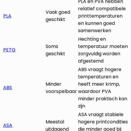
PLA en PVA hebben
relatief compatibele
Vaak goed
PLA
printtemperaturen
geschikt
en kunnen goed
samenwerken
Hechting en
Soms
temperatuur moeten
PETG
geschikt
zorgvuldig worden
afgestemd
ABS vraagt hogere
temperaturen en
Minder
heeft meer krimp,
ABS
voorspelbaar
waardoor PVA
minder praktisch kan
zijn
ASA vraagt stabiele
Meestal
hogere printcondities
ASA
uitdagend
die minder goed bij