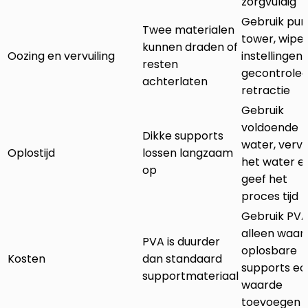
zorgvuldig
Gebruik pur
Twee materialen
tower, wipe
kunnen draden of
Oozing en vervuiling
instellingen
resten
gecontrole
achterlaten
retractie
Gebruik
voldoende
Dikke supports
water, verv
Oplostijd
lossen langzaam
het water e
op
geef het
proces tijd
Gebruik PV
alleen waar
PVA is duurder
oplosbare
Kosten
dan standaard
supports ec
supportmateriaal
waarde
toevoegen