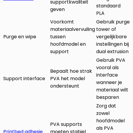
supportkwaliteit
standaard
geven
PLA
Voorkomt
Gebruik purge
materiaalvervuiling
tower of
Purge en wipe
tussen
vergelijkbare
hoofdmodel en
instellingen bij
support
dual extrusion
Gebruik PVA
vooral als
Bepaalt hoe strak
interface
Support interface
PVA het model
wanneer je
ondersteunt
materiaal wilt
besparen
Zorg dat
zowel
hoofdmodel
PVA supports
als PVA
Printbed adhesie
moeten stabiel