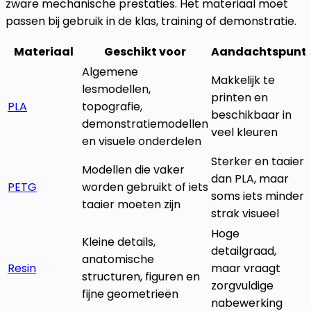
zware mechanische prestaties. Het materiaal moet
passen bij gebruik in de klas, training of demonstratie.
Materiaal
Geschikt voor
Aandachtspunt
Algemene
Makkelijk te
lesmodellen,
printen en
PLA
topografie,
beschikbaar in
demonstratiemodellen
veel kleuren
en visuele onderdelen
Sterker en taaier
Modellen die vaker
dan PLA, maar
PETG
worden gebruikt of iets
soms iets minder
taaier moeten zijn
strak visueel
Hoge
Kleine details,
detailgraad,
anatomische
Resin
maar vraagt
structuren, figuren en
zorgvuldige
fijne geometrieën
nabewerking